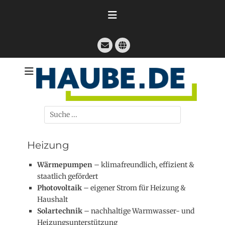
Zum
Inhalt
springen
E-
Website
Mail
Technische Dienstleistungen
Haube GmbH
Suche
nach:
Heizung
Wärmepumpen
– klimafreundlich, effizient &
staatlich gefördert
Photovoltaik
– eigener Strom für Heizung &
Haushalt
Solartechnik
– nachhaltige Warmwasser- und
Heizungsunterstützung